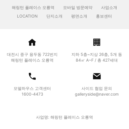
해링턴 플레이스 오룡역
모바일 방문예약
사업소개
LOCATION
단지소개
평면소개
홍보센터
대전시 중구 용두동 722번지
지하 5층~지상 26층, 5개 동
해링턴 플레이스 오룡역
84㎡ A~F / 총 427세대
모델하우스 고객센터
사이드 협업 문의
1600-4473
galleryside@naver.com
사업명: 해링턴 플레이스 오룡역