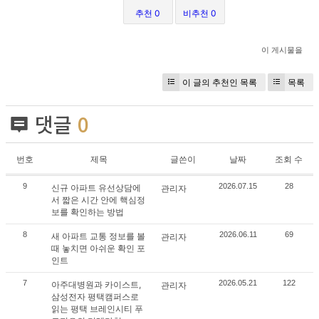
추천 0
비추천 0
이 게시물을
이 글의 추천인 목록
목록
댓글
0
번호
제목
글쓴이
날짜
조회 수
9
2026.07.15
28
신규 아파트 유선상담에
관리자
서 짧은 시간 안에 핵심정
보를 확인하는 방법
8
2026.06.11
69
새 아파트 교통 정보를 볼
관리자
때 놓치면 아쉬운 확인 포
인트
7
2026.05.21
122
아주대병원과 카이스트,
관리자
삼성전자 평택캠퍼스로
읽는 평택 브레인시티 푸