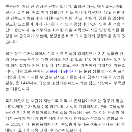
분평동의 가장 큰 강점은 균형감입니다. 출퇴근 이동, 자녀 교육, 생활
편의시설 이용, 주말 여가 생활까지 어느 하나에 치우치지 않고 전반적
인 만족도가 높습니다. 대형마트와 병원, 학교, 학원가, 공원 등 일상에
필요한 요소들이 이미 가까운 거리 안에 형성되어 있어 입주 후 적응 기
간이 짧습니다. 실거주자는 화려한 개발 계획보다 지금 당장 편리한 환
경을 더 중요하게 보는데, 분평동은 바로 그 지점에서 경쟁력을 갖고 있
습니다.
최근 청주 주거시장에서 신축 선호 현상이 강해지면서 기존 생활권 안
의 신규 공급 단지에 대한 관심도 커지고 있습니다. 이미 검증된 입지 위
에 최신 설계와 커뮤니티, 에너지 효율, 주차 계획까지 더해지기 때문입
니다. 이런 흐름 속에서
신분평 더 웨이시티
는 분평 생활권과 신축 프리
미엄을 함께 기대할 수 있는 단지로 거론됩니다. 청주시 서원구 장성동
일원, 총 1,448세대 규모로 조성되는 대단지라는 점도 시장에서 주목받
는 이유입니다.
특히 대단지는 시간이 지날수록 지역 내 존재감이 커지는 경우가 많습
니다. 세대 수가 많을수록 커뮤니티 시설이 다양해지고, 관리 효율성도
높아지며, 지역 랜드마크로 자리잡을 가능성이 큽니다. 이는 단순한 이
미지 문제가 아니라 향후 거래 시장에서 인지도와 선호도에 영향을 주
는 요소입니다. 분평동처럼 이미 수요층이 두터운 생활권에서는 이러한
대단지 효과가 더욱 크게 나타날 수 있습니다.