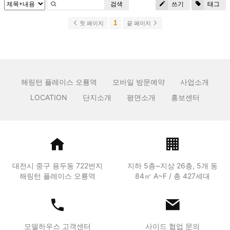
검색
쓰기
태그
1
첫 페이지
끝 페이지
해링턴 플레이스 오룡역
모바일 방문예약
사업소개
LOCATION
단지소개
평면소개
홍보센터
대전시 중구 용두동 722번지
지하 5층~지상 26층, 5개 동
해링턴 플레이스 오룡역
84㎡ A~F / 총 427세대
모델하우스 고객센터
사이드 협업 문의